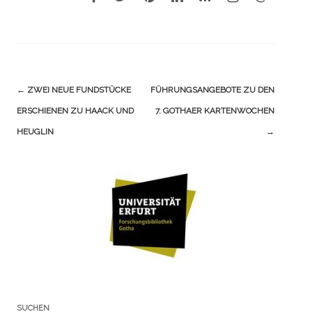
Navigation
←
ZWEI NEUE FUNDSTÜCKE
FÜHRUNGSANGEBOTE ZU DEN
(Beiträge)
ERSCHIENEN ZU HAACK UND
7. GOTHAER KARTENWOCHEN
HEUGLIN
→
SUCHEN