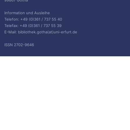
99867 Gotha
Information und Ausleihe
Telefon: +49 (0)361 / 737 55 40
Telefax: +49 (0)361 / 737 55 39
E-Mail: bibliothek.gotha(at)uni-erfurt.de
ISSN 2702-9646
ARCHIV
Archiv
IMPRESSUM
Die Inhalte des Blogs stehen unter
CC BY-SA 4.0
, siehe