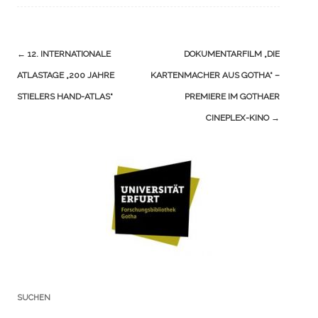
Navigation
←
12. INTERNATIONALE
DOKUMENTARFILM „DIE
(Beiträge)
ATLASTAGE „200 JAHRE
KARTENMACHER AUS GOTHA“ –
STIELERS HAND-ATLAS“
PREMIERE IM GOTHAER
CINEPLEX-KINO
→
SUCHEN