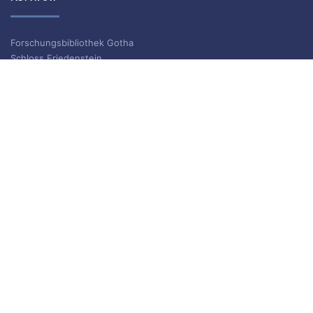
Forschungsbibliothek Gotha
Schloss Friedenstein
Schlossplatz 1
99867 Gotha
Information und Ausleihe
Telefon: +49 (0)361 / 737 55 40
Telefax: +49 (0)361 / 737 55 39
E-Mail: bibliothek.gotha(at)uni-erfurt.de
ISSN 2702-9646
ARCHIV
Archiv