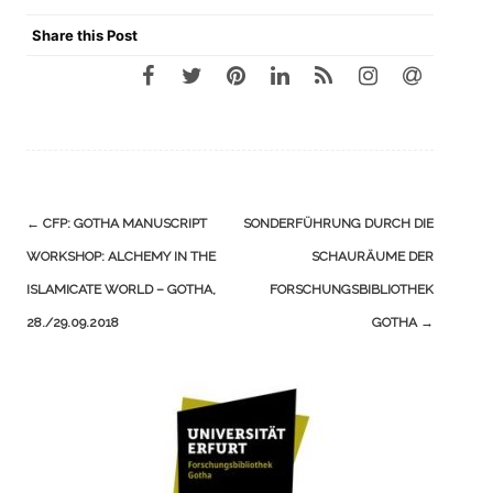
Share this Post
Navigation
←
CFP: GOTHA MANUSCRIPT
SONDERFÜHRUNG DURCH DIE
(Beiträge)
WORKSHOP: ALCHEMY IN THE
SCHAURÄUME DER
ISLAMICATE WORLD – GOTHA,
FORSCHUNGSBIBLIOTHEK
28./29.09.2018
GOTHA
→