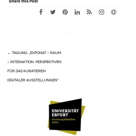
Share this Post
Navigation
←
TAGUNG: „EXPONAT – RAUM
(Beiträge)
– INTERAKTION. PERSPEKTIVEN
FÜR DAS KURATIEREN
DIGITALER AUSSTELLUNGEN“