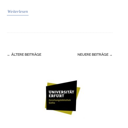
Weiterlesen
Navigation
←
ÄLTERE BEITRÄGE
NEUERE BEITRÄGE
→
(Beiträge)