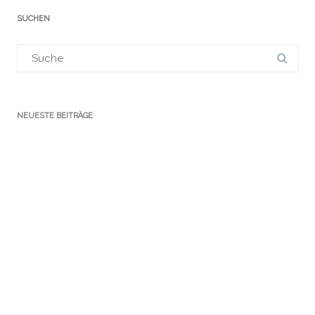
SUCHEN
Suchergebnis
für:
NEUESTE BEITRÄGE
VERANSTALTUNGEN
KATEGORIEN
Ausstellungen
Führungen
Newsletter
Notizen Gothaer Bibliotheksturm