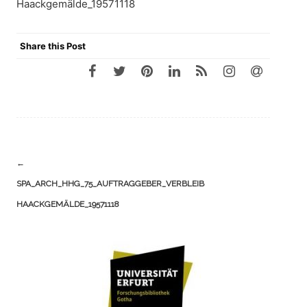
Haackgemälde_19571118
Share this Post
Navigation
←
(Beiträge)
SPA_ARCH_HHG_75_AUFTRAGGEBER_VERBLEIB
HAACKGEMÄLDE_19571118