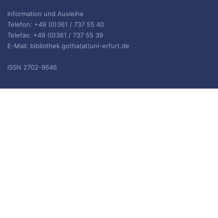
Information und Ausleihe
Telefon: +49 (0)361 / 737 55 40
Telefax: +49 (0)361 / 737 55 39
E-Mail: bibliothek.gotha(at)uni-erfurt.de
ISSN 2702-9646
ARCHIV
Archiv
IMPRESSUM
Die Inhalte des Blogs stehen unter
CC BY-SA 4.0
, siehe
Impressum.