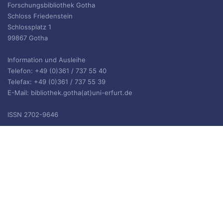
Forschungsbibliothek Gotha
Schloss Friedenstein
Schlossplatz 1
99867 Gotha
Information und Ausleihe
Telefon: +49 (0)361 / 737 55 40
Telefax: +49 (0)361 / 737 55 39
E-Mail: bibliothek.gotha(at)uni-erfurt.de
ISSN 2702-9646
ARCHIV
Archiv
IMPRESSUM