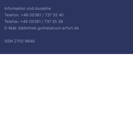
Information und Ausleihe
Telefon: +49 (0)361 / 737 55 40
Telefax: +49 (0)361 / 737 55 39
E-Mail: bibliothek.gotha(at)uni-erfurt.de
ISSN 2702-9646
ARCHIV
Archiv
IMPRESSUM
Die Inhalte des Blogs stehen unter
CC BY-SA 4.0
, siehe
Impressum.