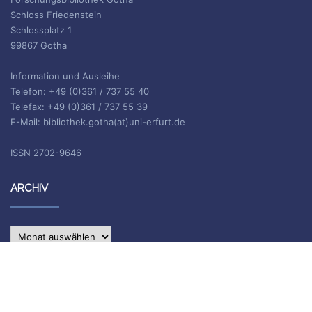
Schloss Friedenstein
Schlossplatz 1
99867 Gotha
Information und Ausleihe
Telefon: +49 (0)361 / 737 55 40
Telefax: +49 (0)361 / 737 55 39
E-Mail: bibliothek.gotha(at)uni-erfurt.de
ISSN 2702-9646
ARCHIV
Archiv
IMPRESSUM