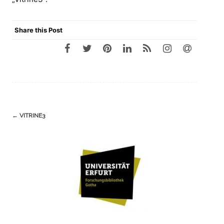
Share this Post
Navigation
←
VITRINE3
(Beiträge)