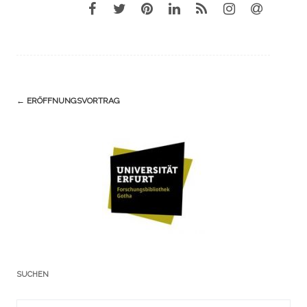
Navigation
←
ERÖFFNUNGSVORTRAG
(Beiträge)
SUCHEN
Suchergebnis