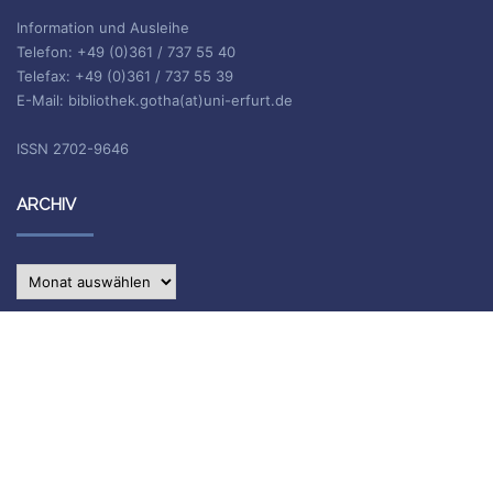
Information und Ausleihe
Telefon: +49 (0)361 / 737 55 40
Telefax: +49 (0)361 / 737 55 39
E-Mail: bibliothek.gotha(at)uni-erfurt.de
ISSN 2702-9646
ARCHIV
Archiv
IMPRESSUM
Die Inhalte des Blogs stehen unter
CC BY-SA 4.0
, siehe
Impressum.