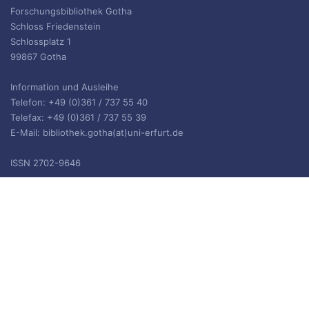
Forschungsbibliothek Gotha
Schloss Friedenstein
Schlossplatz 1
99867 Gotha
Information und Ausleihe
Telefon: +49 (0)361 / 737 55 40
Telefax: +49 (0)361 / 737 55 39
E-Mail: bibliothek.gotha(at)uni-erfurt.de
ISSN 2702-9646
ARCHIV
Archiv
IMPRESSUM