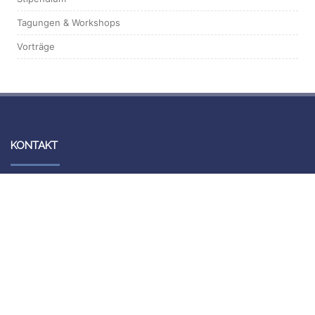
Tagungen & Workshops
Vorträge
KONTAKT
Forschungsbibliothek Gotha
Schloss Friedenstein
Schlossplatz 1
99867 Gotha
Information und Ausleihe
Telefon: +49 (0)361 / 737 55 40
Telefax: +49 (0)361 / 737 55 39
E-Mail: bibliothek.gotha(at)uni-erfurt.de