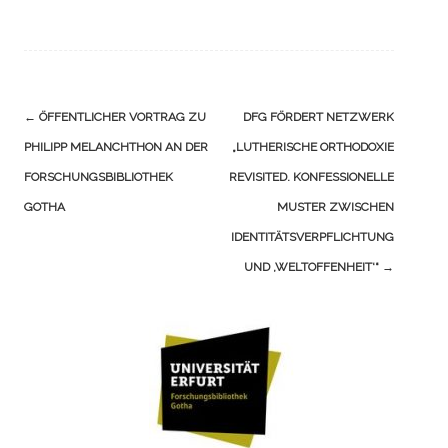
Navigation
←
ÖFFENTLICHER VORTRAG ZU
DFG FÖRDERT NETZWERK
(Beiträge)
PHILIPP MELANCHTHON AN DER
„LUTHERISCHE ORTHODOXIE
FORSCHUNGSBIBLIOTHEK
REVISITED. KONFESSIONELLE
GOTHA
MUSTER ZWISCHEN
IDENTITÄTSVERPFLICHTUNG
UND ,WELTOFFENHEIT‘“
→