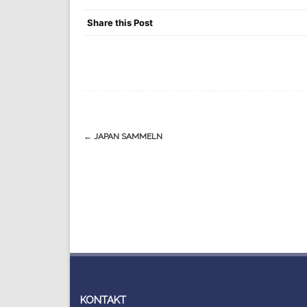
Share this Post
Navigation
←
JAPAN SAMMELN
(Beiträge)
KONTAKT