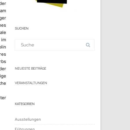
er
 am
ger
hes
SUCHEN
ale
 im
Suchergebnis
für:
lin
res
rbs
der
NEUESTE BEITRÄGE
ige
che
VERANSTALTUNGEN
.
ter
KATEGORIEN
Ausstellungen
Führungen