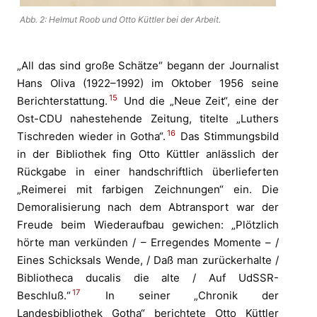
Abb. 2: Helmut Roob und Otto Küttler bei der Arbeit.
„All das sind große Schätze“ begann der Journalist
Hans Oliva (1922–1992) im Oktober 1956 seine
15
Berichterstattung.
Und die „Neue Zeit“, eine der
Ost-CDU nahestehende Zeitung, titelte „Luthers
16
Tischreden wieder in Gotha“.
Das Stimmungsbild
in der Bibliothek fing Otto Küttler anlässlich der
Rückgabe in einer handschriftlich überlieferten
„Reimerei mit farbigen Zeichnungen“ ein. Die
Demoralisierung nach dem Abtransport war der
Freude beim Wiederaufbau gewichen: „Plötzlich
hörte man verkünden / – Erregendes Momente – /
Eines Schicksals Wende, / Daß man zurückerhalte /
Bibliotheca ducalis die alte / Auf UdSSR-
17
Beschluß.“
In seiner „Chronik der
Landesbibliothek Gotha“ berichtete Otto Küttler