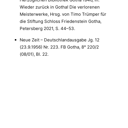
Wieder zurück in Gotha! Die verlorenen
Meisterwerke, Hrsg. von Timo Trümper für
die Stiftung Schloss Friedenstein Gotha,
Petersberg 2021, S. 44–53.
Neue Zeit – Deutschlandausgabe Jg. 12
(23.9.1956) Nr. 223. FB Gotha, 8° 220/2
(08/01), Bl. 22.
Gerhard Pachnicke: Eine Bibliothek von Rang,
in: Neues Deutschland (12./13.5.1956). FB
Gotha, Goth 8° 220/2 (08/01), Bl. 19.
Gerhard Pachnicke: Gothaer Schätze – in der
UdSSR gehütet, in: Das Volk (2.11.1957). FB
Gotha, Goth. 8° 220/2 (4,1), Bl. 2.
Thüringer Landeszeitung (23.6.1956). FB
Gotha, Goth. 8° 220/2 [1] (1955-58], Bl. 7.