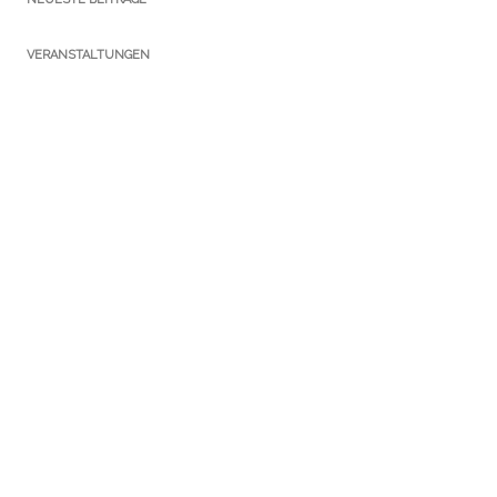
VERANSTALTUNGEN
KATEGORIEN
Ausstellungen
Führungen
Newsletter
Notizen Gothaer Bibliotheksturm
Presse
Publikationen
Sammlungen
Service
Stipendium