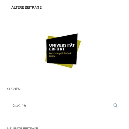
Navigation
←
ÄLTERE BEITRÄGE
(Beiträge)
SUCHEN
Suchergebnis
für:
NEUESTE BEITRÄGE