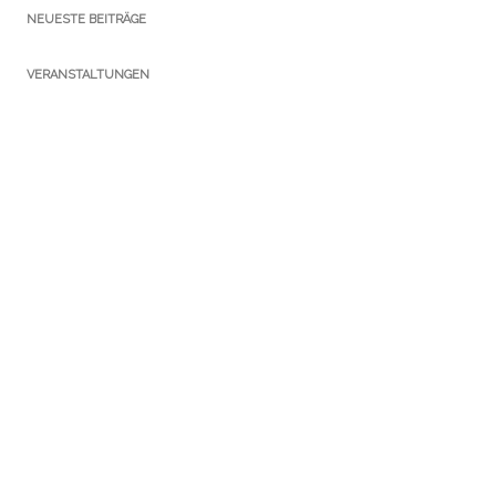
NEUESTE BEITRÄGE
VERANSTALTUNGEN
KATEGORIEN
Ausstellungen
Führungen
Newsletter
Notizen Gothaer Bibliotheksturm
Presse
Publikationen
Sammlungen
Service