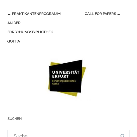
Navigation
←
PRAKTIKANTENPROGRAMM
CALL FOR PAPERS
→
(Beiträge)
AN DER
FORSCHUNGSBIBLIOTHEK
GOTHA
SUCHEN
Suchergebnis
für: