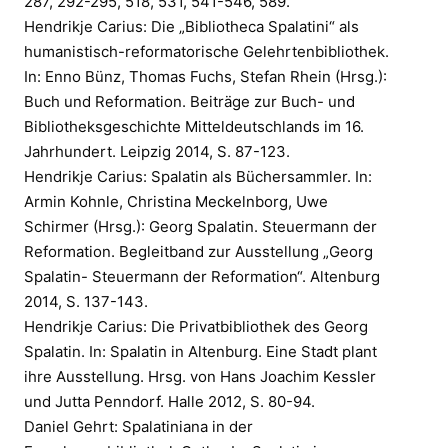
287, 292-295, 518, 531, 541-546, 589.
Hendrikje Carius: Die „Bibliotheca Spalatini“ als
humanistisch-reformatorische Gelehrtenbibliothek.
In: Enno Bünz, Thomas Fuchs, Stefan Rhein (Hrsg.):
Buch und Reformation. Beiträge zur Buch- und
Bibliotheksgeschichte Mitteldeutschlands im 16.
Jahrhundert. Leipzig 2014, S. 87-123.
Hendrikje Carius: Spalatin als Büchersammler. In:
Armin Kohnle, Christina Meckelnborg, Uwe
Schirmer (Hrsg.): Georg Spalatin. Steuermann der
Reformation. Begleitband zur Ausstellung „Georg
Spalatin- Steuermann der Reformation“. Altenburg
2014, S. 137-143.
Hendrikje Carius: Die Privatbibliothek des Georg
Spalatin. In: Spalatin in Altenburg. Eine Stadt plant
ihre Ausstellung. Hrsg. von Hans Joachim Kessler
und Jutta Penndorf. Halle 2012, S. 80-94.
Daniel Gehrt: Spalatiniana in der