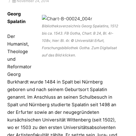
/
November 24, 2014
Georg
Spalatin
Bibliotheksverzeichnis Georg Spalatins, 1512
bis ca. 1543. FB Gotha, Chart. B 24, Bl. 4r-
Der
108v, hier: Bl. 4r. © Universität Erfurt,
Humanist,
Forschungsbibliothek Gotha. Zum Digitalisat
Theologe
auf das Bild klicken.
und
Reformator
Georg
Burkhardt wurde 1484 in Spalt bei Nürnberg
geboren und nach seinem Geburtsort Spalatin
genannt. Im Anschluss an seinen Schulbesuch in
Spalt und Nürnberg studierte Spalatin seit 1498 an
der Erfurter sowie an der neugegründeten
kursächsischen Universität Wittenberg (seit 1502),
wo er 1503 zu den ersten Universitätsabsolventen
der Artistenfakultät zählte. Er setzte sein Jura- und