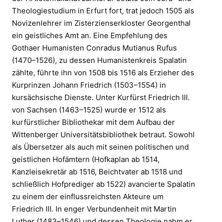
Theologiestudium in Erfurt fort, trat jedoch 1505 als
Novizenlehrer im Zisterzienserkloster Georgenthal
ein geistliches Amt an. Eine Empfehlung des
Gothaer Humanisten Conradus Mutianus Rufus
(1470–1526), zu dessen Humanistenkreis Spalatin
zählte, führte ihn von 1508 bis 1516 als Erzieher des
Kurprinzen Johann Friedrich (1503–1554) in
kursächsische Dienste. Unter Kurfürst Friedrich III.
von Sachsen (1463–1525) wurde er 1512 als
kurfürstlicher Bibliothekar mit dem Aufbau der
Wittenberger Universitätsbibliothek betraut. Sowohl
als Übersetzer als auch mit seinen politischen und
geistlichen Hofämtern (Hofkaplan ab 1514,
Kanzleisekretär ab 1516, Beichtvater ab 1518 und
schließlich Hofprediger ab 1522) avancierte Spalatin
zu einem der einflussreichsten Akteure um
Friedrich III. In enger Verbundenheit mit Martin
Luther (1483–1546) und dessen Theologie nahm er