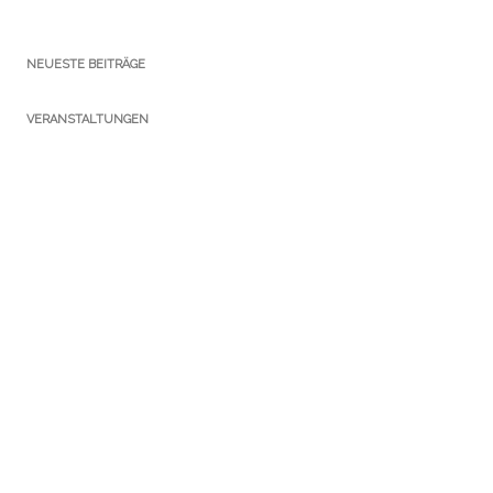
NEUESTE BEITRÄGE
VERANSTALTUNGEN
KATEGORIEN
Ausstellungen
Führungen
Newsletter
Notizen Gothaer Bibliotheksturm
Presse
Publikationen
Sammlungen