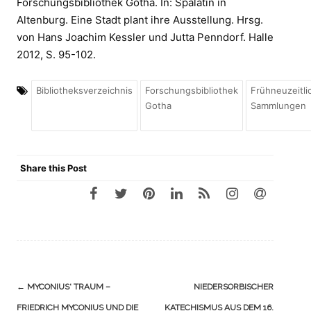
Forschungsbibliothek Gotha. In: Spalatin in
Altenburg. Eine Stadt plant ihre Ausstellung. Hrsg.
von Hans Joachim Kessler und Jutta Penndorf. Halle
2012, S. 95-102.
Bibliotheksverzeichnis
Forschungsbibliothek
Frühneuzeitli
Gotha
Sammlungen
Share this Post
Navigation
←
MYCONIUS‘ TRAUM –
NIEDERSORBISCHER
(Beiträge)
FRIEDRICH MYCONIUS UND DIE
KATECHISMUS AUS DEM 16.