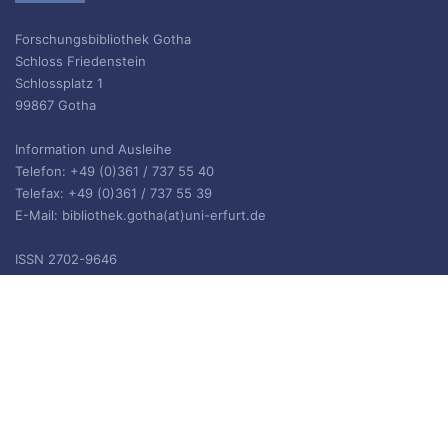
Forschungsbibliothek Gotha
Schloss Friedenstein
Schlossplatz 1
99867 Gotha
Information und Ausleihe
Telefon: +49 (0)361 / 737 55 40
Telefax: +49 (0)361 / 737 55 39
E-Mail: bibliothek.gotha(at)uni-erfurt.de
ISSN 2702-9646
ARCHIV
Archiv
IMPRESSUM