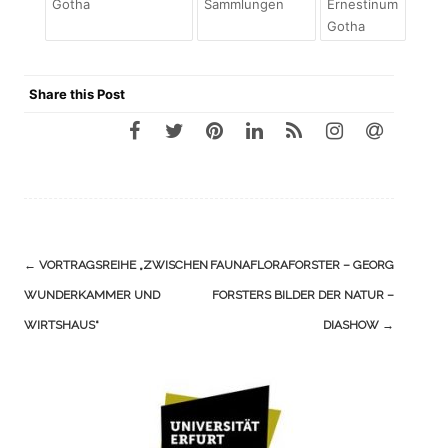
Gotha
Sammlungen
Ernestinum
Gotha
Share this Post
Navigation
←
VORTRAGSREIHE „ZWISCHEN
FAUNAFLORAFORSTER – GEORG
(Beiträge)
WUNDERKAMMER UND
FORSTERS BILDER DER NATUR –
WIRTSHAUS“
DIASHOW
→