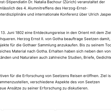
t-Stipendiatin Dr. Natalia Bachour (Zürich) veranstaltet der
ässlich des 4. Alumnitreffens des Herzog-Ernst-
terdisziplinäre und internationale Konferenz über Ulrich Jaspe
 13. Juni 1802 eine Entdeckungsreise in den Orient mit dem Zie
hqueren. Herzog Ernst II. von Gotha beauftrage Seetzen damit,
bjekte für die Gothaer Sammlung anzukaufen. Bis zu seinem To
iches Material nach Gotha. Erhalten haben sich neben den von
nden und Naturalien auch zahlreiche Studien, Briefe, Gedicht
iven für die Erforschung von Seetzens Reisen eröffnen. Ziel is
usammenzustellen, verschiedene Aspekte des von Seetzen
eue Ansätze zu seiner Erforschung zu diskutieren.