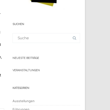
r
SUCHEN
l
Suchergebnis
für:
d
e,
NEUESTE BEITRÄGE
VERANSTALTUNGEN
t
KATEGORIEN
Ausstellungen
Führungen