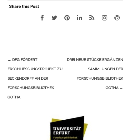
Share this Post
Navigation
←
DFG FÖRDERT
DREI NEUE STÜCKE ERGÄNZEN
(Beiträge)
ERSCHLIESSUNGSPROJEKT ZU S
SAMMLUNGEN DER
ECKENDORFF AN DER F
FORSCHUNGSBIBLIOTHEK
ORSCHUNGSBIBLIOTHEK G
GOTHA
→
OTHA