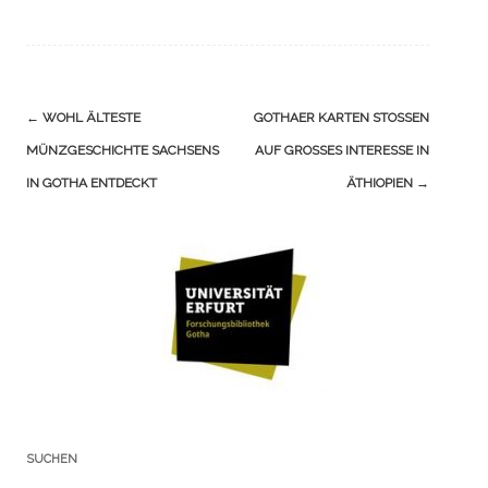
Navigation
←
WOHL ÄLTESTE
GOTHAER KARTEN STOSSEN A
(Beiträge)
MÜNZGESCHICHTE SACHSENS
UF GROSSES INTERESSE IN ÄT
IN GOTHA ENTDECKT
HIOPIEN
→
SUCHEN