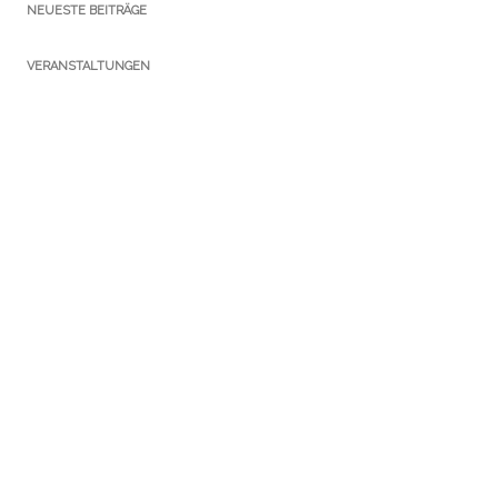
NEUESTE BEITRÄGE
VERANSTALTUNGEN
KATEGORIEN
Ausstellungen
Führungen
Newsletter
Notizen Gothaer Bibliotheksturm
Presse
Publikationen
Sammlungen
Service