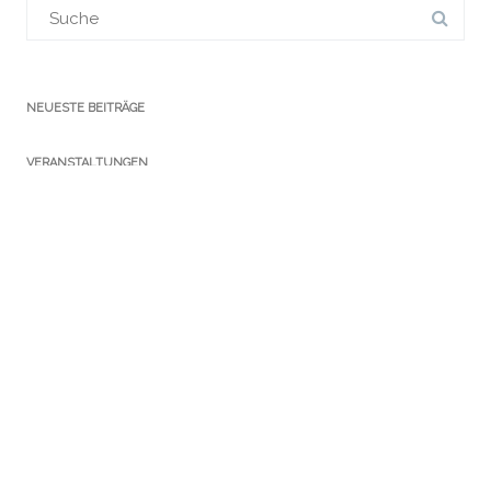
Suchergebnis
für:
NEUESTE BEITRÄGE
VERANSTALTUNGEN
KATEGORIEN
Ausstellungen
Führungen
Newsletter
Notizen Gothaer Bibliotheksturm
Presse
Publikationen