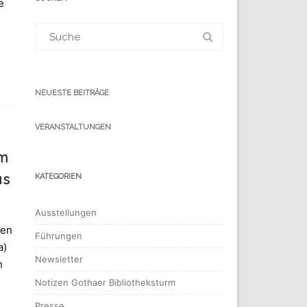
e
Suchergebnis
für:
NEUESTE BEITRÄGE
VERANSTALTUNGEN
um
us
KATEGORIEN
Ausstellungen
den
Führungen
a)
Newsletter
h
Notizen Gothaer Bibliotheksturm
Presse