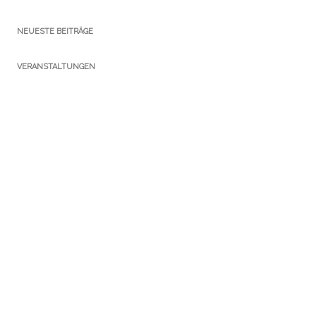
NEUESTE BEITRÄGE
VERANSTALTUNGEN
KATEGORIEN
Ausstellungen
Führungen
Newsletter
Notizen Gothaer Bibliotheksturm
Presse
Publikationen
Sammlungen