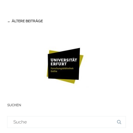
Navigation
←
ÄLTERE BEITRÄGE
(Beiträge)
SUCHEN
Suchergebnis
für: