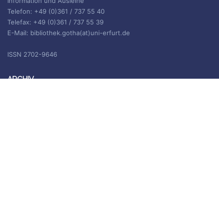
Information und Ausleihe
Telefon: +49 (0)361 / 737 55 40
Telefax: +49 (0)361 / 737 55 39
E-Mail: bibliothek.gotha(at)uni-erfurt.de
ISSN 2702-9646
ARCHIV
Archiv
IMPRESSUM
Die Inhalte des Blogs stehen unter
CC BY-SA 4.0
, siehe
Impressum.