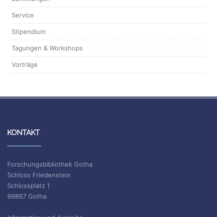
Service
Stipendium
Tagungen & Workshops
Vorträge
KONTAKT
Forschungsbibliothek Gotha
Schloss Friedenstein
Schlossplatz 1
99867 Gotha