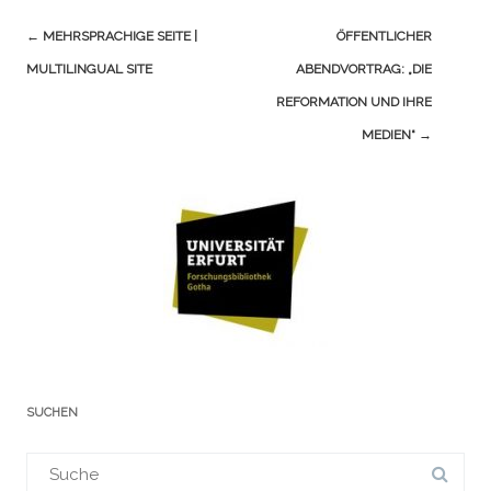
Navigation
←
MEHRSPRACHIGE SEITE |
ÖFFENTLICHER
(Beiträge)
MULTILINGUAL SITE
ABENDVORTRAG: „DIE
REFORMATION UND IHRE
MEDIEN“
→
SUCHEN
Suchergebnis
für: