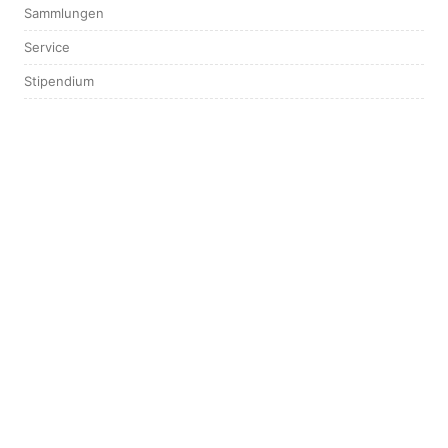
Sammlungen
Service
Stipendium
Tagungen & Workshops
Vorträge
KONTAKT
Forschungsbibliothek Gotha
Schloss Friedenstein
Schlossplatz 1
99867 Gotha