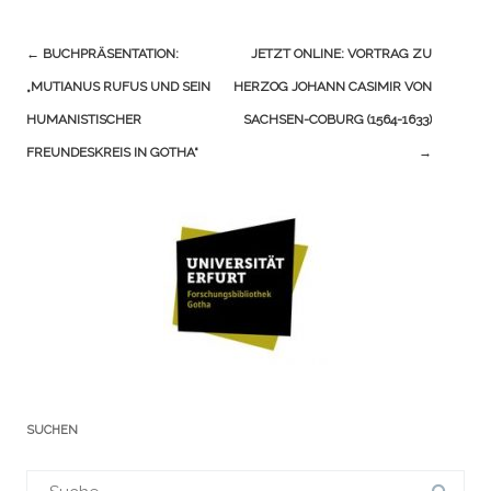
Navigation
←
BUCHPRÄSENTATION:
JETZT ONLINE: VORTRAG ZU
(Beiträge)
„MUTIANUS RUFUS UND SEIN
HERZOG JOHANN CASIMIR VON
HUMANISTISCHER
SACHSEN-COBURG (1564-1633)
FREUNDESKREIS IN GOTHA“
→
SUCHEN
Suchergebnis