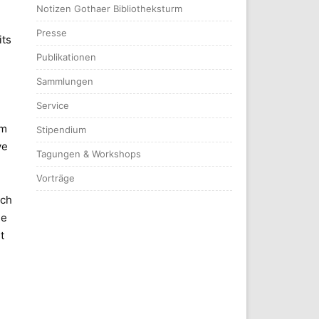
Notizen Gothaer Bibliotheksturm
Presse
its
Publikationen
Sammlungen
Service
em
Stipendium
ve
Tagungen & Workshops
Vorträge
rch
ie
t
,