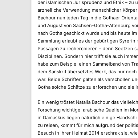
der islamischen Jurisprudenz und Ethik – zu
arzneiliche Verwendung menschlicher Körpert
Bachour nun jeden Tag in die Gothaer Oriental
und August von Sachsen-Gotha-Altenburg vo
nach Gotha geschickt wurde und bis heute im
Sammlung erlaubt es der gebürtigen Syrerin n
Passagen zu recherchieren – denn Seetzen s
Disziplinen. Sondern hier trifft sie auch imm
habe zum Beispiel einen Sammelband von Trakt
dem Sanskrit übersetztes Werk, das nur noch 
war. Beide Schriften galten als verschollen und
Gotha solche Schätze zu erforschen und sie i
Ein wenig tröstet Natalia Bachour das vielleic
Forschung wichtige, arabische Quellen im Mom
in Damaskus liegen natürlich einige Handschri
zu reisen, kommt für mich aufgrund der politi
Besuch in ihrer Heimat 2014 erschrak sie, wie