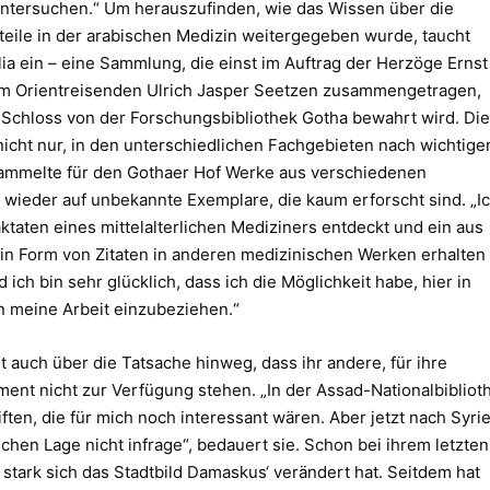
 untersuchen.“ Um herauszufinden, wie das Wissen über die
eile in der arabischen Medizin weitergegeben wurde, taucht
ia ein – eine Sammlung, die einst im Auftrag der Herzöge Ernst I
m Orientreisenden Ulrich Jasper Seetzen zusammengetragen,
 Schloss von der Forschungsbibliothek Gotha bewahrt wird. Di
icht nur, in den unterschiedlichen Fachgebieten nach wichtige
ammelte für den Gothaer Hof Werke aus verschiedenen
er wieder auf unbekannte Exemplare, die kaum erforscht sind. „I
aten eines mittelalterlichen Mediziners entdeckt und ein aus
in Form von Zitaten in anderen medizinischen Werken erhalten
 ich bin sehr glücklich, dass ich die Möglichkeit habe, hier in
n meine Arbeit einzubeziehen.“
ht auch über die Tatsache hinweg, dass ihr andere, für ihre
ent nicht zur Verfügung stehen. „In der Assad-Nationalbibliot
ften, die für mich noch interessant wären. Aber jetzt nach Syri
schen Lage nicht infrage“, bedauert sie. Schon bei ihrem letzten
 stark sich das Stadtbild Damaskus‘ verändert hat. Seitdem hat