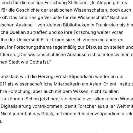
auch für die dortige Forschung Stillstand. „In Aleppo gibt es
t für die Geschichte der arabischen Wissenschaften, doch auch
il‘. Das sind riesige Verluste für die Wissenschaft.“ Bachour
äischen Ausland – von kleinen Bibliotheken in Frankreich bis hi
sche Quellen zu treffen und so ihre Forschung weiter voran
ha der Universität Erfurt kann sie sich zudem mit anderen
en, ihr Forschungsthema regelmäßig zur Diskussion stellen un
tieren. „Der wissenschaftliche Austausch ist so intensiv hier, 
nen Stadt wie Gotha ist.“
enzstadt wird die Herzog-Ernst-Stipendiatin wieder an die
011 als wissenschaftliche Mitarbeiterin am Asien-Orient-Institut
 ihre Forschung, aber auch mit dem Wissen, nicht zu allen
 zu können. Schon jetzt hegt sie deshalb vor allem einen Wuns
 Digitalisierung vorankommen, damit Forscher aus aller Welt mi
 Nicht jeder hat das Glück, mit einem Residenzstipendium direk
.