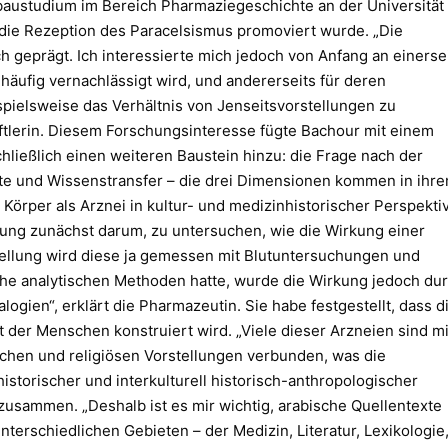
fbaustudium im Bereich Pharmaziegeschichte an der Universität
r die Rezeption des Paracelsismus promoviert wurde. „Die
h geprägt. Ich interessierte mich jedoch von Anfang an einerse
 häufig vernachlässigt wird, und andererseits für deren
spielsweise das Verhältnis von Jenseitsvorstellungen zu
ftlerin. Diesem Forschungsinteresse fügte Bachour mit einem
hließlich einen weiteren Baustein hinzu: die Frage nach der
te und Wissenstransfer – die drei Dimensionen kommen in ihr
Körper als Arznei in kultur- und medizinhistorischer Perspekti
ung zunächst darum, zu untersuchen, wie die Wirkung einer
ellung wird diese ja gemessen mit Blutuntersuchungen und
he analytischen Methoden hatte, wurde die Wirkung jedoch du
ogien“, erklärt die Pharmazeutin. Sie habe festgestellt, dass d
der Menschen konstruiert wird. „Viele dieser Arzneien sind mi
schen und religiösen Vorstellungen verbunden, was die
torischer und interkulturell historisch-anthropologischer
 zusammen. „Deshalb ist es mir wichtig, arabische Quellentexte
erschiedlichen Gebieten – der Medizin, Literatur, Lexikologie