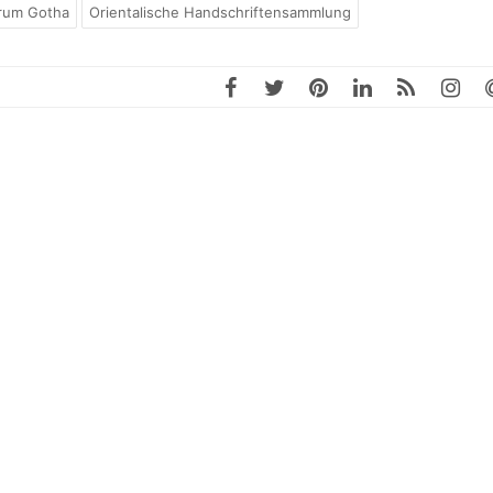
rum Gotha
Orientalische Handschriftensammlung
GREICH
FACHTAG DIGITAL HUMANITIES IN THÜRING
ARCHIV
BL
Archiv
Sie
ers