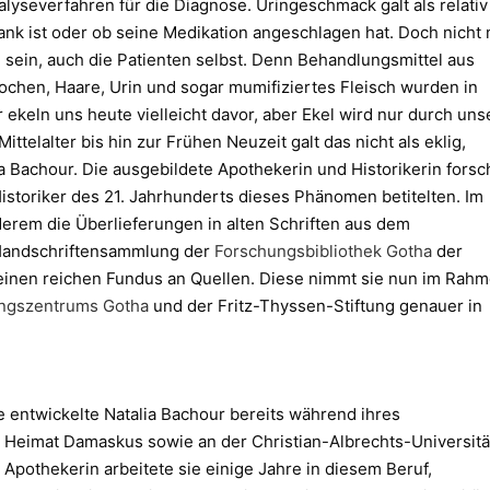
lyseverfahren für die Diagnose. Uringeschmack galt als relativ
krank ist oder ob seine Medikation angeschlagen hat. Doch nicht 
 sein, auch die Patienten selbst. Denn Behandlungsmittel aus
nochen, Haare, Urin und sogar mumifiziertes Fleisch wurden in
 ekeln uns heute vielleicht davor, aber Ekel wird nur durch uns
ittelalter bis hin zur Frühen Neuzeit galt das nicht als eklig,
ia Bachour. Die ausgebildete Apothekerin und Historikerin forsc
istoriker des 21. Jahrhunderts dieses Phänomen betitelten. Im
erem die Überlieferungen in alten Schriften aus dem
 Handschriftensammlung der
Forschungsbibliothek Gotha
der
ür einen reichen Fundus an Quellen. Diese nimmt sie nun im Rah
ngszentrums Gotha
und der Fritz-Thyssen-Stiftung genauer in
e entwickelte Natalia Bachour bereits während ihres
n Heimat Damaskus sowie an der Christian-Albrechts-Universitä
s Apothekerin arbeitete sie einige Jahre in diesem Beruf,