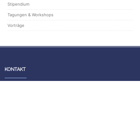
Stipendium
Tagungen & Workshops
Vorträge
KONTAKT
Forschungsbibliothek Gotha
Schloss Friedenstein
Schlossplatz 1
99867 Gotha
Information und Ausleihe
Telefon: +49 (0)361 / 737 55 40
Telefax: +49 (0)361 / 737 55 39