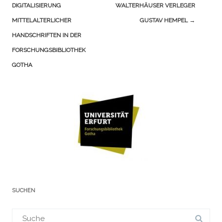
(Beiträge)
DIGITALISIERUNG
WALTERHÄUSER VERLEGER
MITTELALTERLICHER
GUSTAV HEMPEL
→
HANDSCHRIFTEN IN DER
FORSCHUNGSBIBLIOTHEK
GOTHA
SUCHEN
Suchergebnis
für: