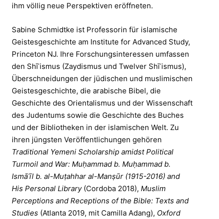
ihm völlig neue Perspektiven eröffneten.
Sabine Schmidtke ist Professorin für islamische
Geistesgeschichte am Institute for Advanced Study,
Princeton NJ. Ihre Forschungsinteressen umfassen
den Shīʿismus (Zaydismus und Twelver Shīʿismus),
Überschneidungen der jüdischen und muslimischen
Geistesgeschichte, die arabische Bibel, die
Geschichte des Orientalismus und der Wissenschaft
des Judentums sowie die Geschichte des Buches
und der Bibliotheken in der islamischen Welt. Zu
ihren jüngsten Veröffentlichungen gehören
Traditional Yemeni Scholarship amidst Political
Turmoil and War: Muḥammad b. Muḥammad b.
Ismāʿīl b. al-Muṭahhar al-Manṣūr (1915-2016) and
His Personal Library
(Cordoba 2018),
Muslim
Perceptions and Receptions of the Bible: Texts and
Studies
(Atlanta 2019, mit Camilla Adang),
Oxford