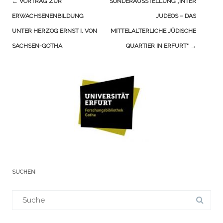
←
VORTRAG ZUR
SONDERAUSSTELLUNG „INTER
(Beiträge)
ERWACHSENENBILDUNG
JUDEOS – DAS
UNTER HERZOG ERNST I. VON
MITTELALTERLICHE JÜDISCHE
SACHSEN-GOTHA
QUARTIER IN ERFURT“
→
SUCHEN
Suchergebnis
für: